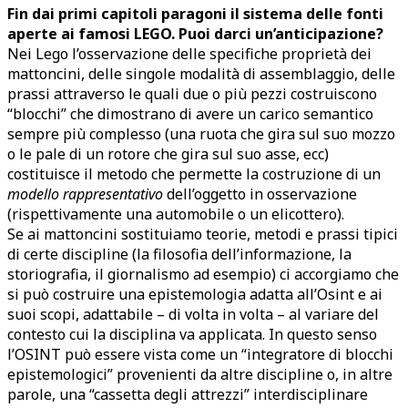
Fin dai primi capitoli paragoni il sistema delle fonti
aperte ai famosi LEGO. Puoi darci un’anticipazione?
Nei Lego l’osservazione delle specifiche proprietà dei
mattoncini, delle singole modalità di assemblaggio, delle
prassi attraverso le quali due o più pezzi costruiscono
“blocchi” che dimostrano di avere un carico semantico
sempre più complesso (una ruota che gira sul suo mozzo
o le pale di un rotore che gira sul suo asse, ecc)
costituisce il metodo che permette la costruzione di un
modello rappresentativo
dell’oggetto in osservazione
(rispettivamente una automobile o un elicottero).
Se ai mattoncini sostituiamo teorie, metodi e prassi tipici
di certe discipline (la filosofia dell’informazione, la
storiografia, il giornalismo ad esempio) ci accorgiamo che
si può costruire una epistemologia adatta all’Osint e ai
suoi scopi, adattabile – di volta in volta – al variare del
contesto cui la disciplina va applicata. In questo senso
l’OSINT può essere vista come un “integratore di blocchi
epistemologici” provenienti da altre discipline o, in altre
parole, una “cassetta degli attrezzi” interdisciplinare