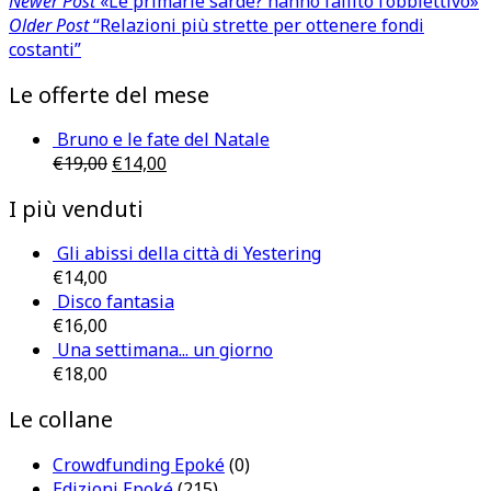
Newer Post
«Le primarie sarde? hanno fallito l’obbiettivo»
Older Post
“Relazioni più strette per ottenere fondi
costanti”
Le offerte del mese
Bruno e le fate del Natale
€
19,00
€
14,00
I più venduti
Gli abissi della città di Yestering
€
14,00
Disco fantasia
€
16,00
Una settimana... un giorno
€
18,00
Le collane
Crowdfunding Epoké
(0)
Edizioni Epoké
(215)