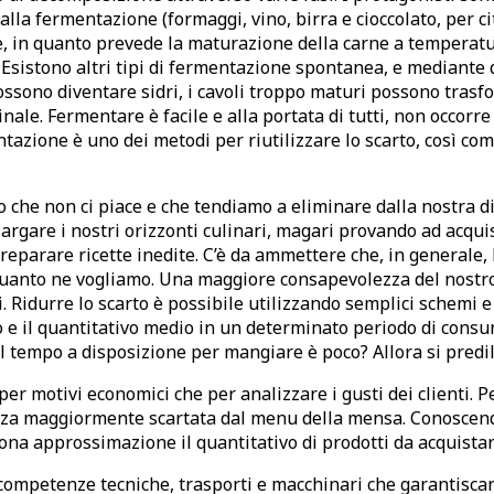
 alla fermentazione (formaggi, vino, birra e cioccolato, per 
 in quanto prevede la maturazione della carne a temperature 
Esistono altri tipi di fermentazione spontanea, e mediante 
sono diventare sidri, i cavoli troppo maturi possono trasfor
tinale. Fermentare è facile e alla portata di tutti, non occor
ntazione è uno dei metodi per riutilizzare lo scarto, così c
o che non ci piace e che tendiamo a eliminare dalla nostra die
largare i nostri orizzonti culinari, magari provando ad acqu
 preparare ricette inedite. C’è da ammettere che, in generale
uanto ne vogliamo. Una maggiore consapevolezza del nostro 
Ridurre lo scarto è possibile utilizzando semplici schemi e c
 e il quantitativo medio in un determinato periodo di consu
 Il tempo a disposizione per mangiare è poco? Allora si pred
per motivi economici che per analizzare i gusti dei clienti. 
anza maggiormente scartata dal menu della mensa. Conoscendo
ona approssimazione il quantitativo di prodotti da acquistar
competenze tecniche, trasporti e macchinari che garantiscano