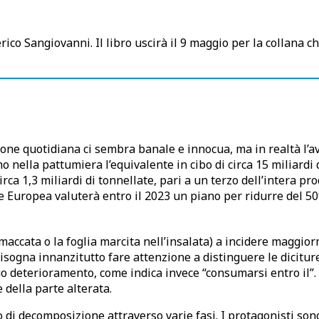
derico Sangiovanni. Il libro uscirà il 9 maggio per la collana 
ione quotidiana ci sembra banale e innocua, ma in realtà 
nella pattumiera l’equivalente in cibo di circa 15 miliardi 
rca 1,3 miliardi di tonnellate, pari a un terzo dell’intera 
 Europea valuterà entro il 2023 un piano per ridurre del 50%
maccata o la foglia marcita nell’insalata) a incidere maggior
isogna innanzitutto fare attenzione a distinguere le diciture
 suo deterioramento, come indica invece “consumarsi entro il
della parte alterata.
o di decomposizione attraverso varie fasi. I protagonisti son