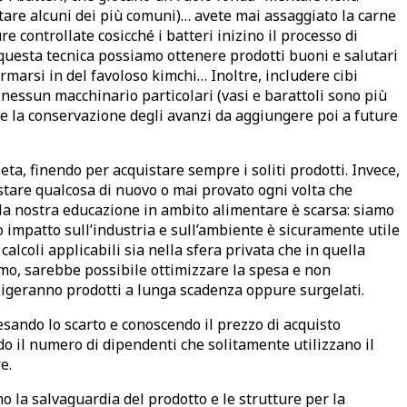
citare alcuni dei più comuni)… avete mai assaggiato la carne
controllate cosicché i batteri inizino il processo di
questa tecnica possiamo ottenere prodotti buoni e salutari
marsi in del favoloso kimchi… Inoltre, includere cibi
re nessun macchinario particolari (vasi e barattoli sono più
ome la conservazione degli avanzi da aggiungere poi a future
ta, finendo per acquistare sempre i soliti prodotti. Invece,
istare qualcosa di nuovo o mai provato ogni volta che
, la nostra educazione in ambito alimentare è scarsa: siamo
impatto sull’industria e sull’ambiente è sicuramente utile
alcoli applicabili sia nella sfera privata che in quella
mo, sarebbe possibile ottimizzare la spesa e non
iligeranno prodotti a lunga scadenza oppure surgelati.
Pesando lo scarto e conoscendo il prezzo di acquisto
 il numero di dipendenti che solitamente utilizzano il
e.
 la salvaguardia del prodotto e le strutture per la