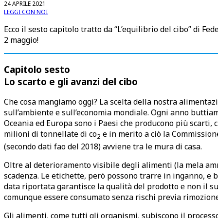
24 APRILE 2021
LEGGI CON NOI
Ecco il sesto capitolo tratto da “L’equilibrio del cibo” di Fe
2 maggio!
Capitolo sesto
Lo scarto e gli avanzi del cibo
Che cosa mangiamo oggi? La scelta della nostra alimentaz
sull’ambiente e sull’economia mondiale. Ogni anno buttiamo 
Oceania ed Europa sono i Paesi che producono più scarti, ci
milioni di tonnellate di co
e in merito a ciò la Commissione
2
(secondo dati fao del 2018) avviene tra le mura di casa.
Oltre al deterioramento visibile degli alimenti (la mela am
scadenza. Le etichette, però possono trarre in inganno, e b
data riportata garantisce la qualità del prodotto e non il
comunque essere consumato senza rischi previa rimozione 
Gli alimenti, come tutti gli organismi, subiscono il process