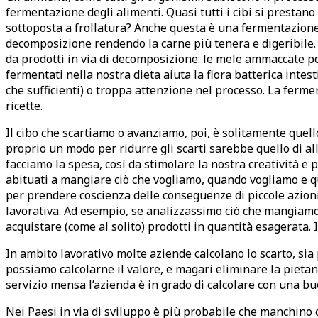
fermentazione degli alimenti. Quasi tutti i cibi si prestano
sottoposta a frollatura? Anche questa è una fermentazione,
decomposizione rendendo la carne più tenera e digeribile. 
da prodotti in via di decomposizione: le mele ammaccate pos
fermentati nella nostra dieta aiuta la flora batterica intes
che sufficienti) o troppa attenzione nel processo. La ferme
ricette.
Il cibo che scartiamo o avanziamo, poi, è solitamente quell
proprio un modo per ridurre gli scarti sarebbe quello di al
facciamo la spesa, così da stimolare la nostra creatività e
abituati a mangiare ciò che vogliamo, quando vogliamo e q
per prendere coscienza delle conseguenze di piccole azioni. 
lavorativa. Ad esempio, se analizzassimo ciò che mangiamo
acquistare (come al solito) prodotti in quantità esagerata.
In ambito lavorativo molte aziende calcolano lo scarto, sia 
possiamo calcolarne il valore, e magari eliminare la piet
servizio mensa l’azienda è in grado di calcolare con una bu
Nei Paesi in via di sviluppo è più probabile che manchino 