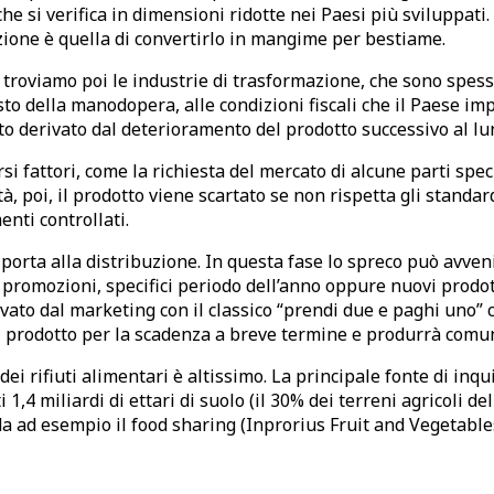
 si verifica in dimensioni ridotte nei Paesi più sviluppati. 
zione è quella di convertirlo in mangime per bestiame.
troviamo poi le industrie di trasformazione, che sono spesso
sto della manodopera, alle condizioni fiscali che il Paese im
 derivato dal deterioramento del prodotto successivo al lun
i fattori, come la richiesta del mercato di alcune parti speci
tà, poi, il prodotto viene scartato se non rispetta gli standa
nti controllati.
 porta alla distribuzione. In questa fase lo spreco può avveni
a promozioni, specifici periodo dell’anno oppure nuovi prodo
salvato dal marketing con il classico “prendi due e paghi uno”
il prodotto per la scadenza a breve termine e produrrà comu
ei rifiuti alimentari è altissimo. La principale fonte di inq
 1,4 miliardi di ettari di suolo (il 30% dei terreni agricoli
a ad esempio il food sharing (Inprorius Fruit and Vegetables)