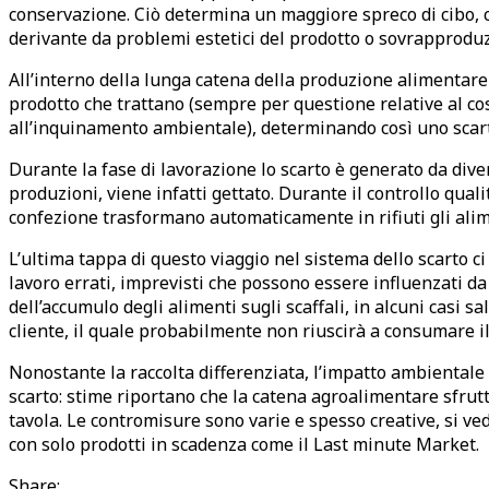
conservazione. Ciò determina un maggiore spreco di cibo, che
derivante da problemi estetici del prodotto o sovrapprodu
All’interno della lunga catena della produzione alimentare 
prodotto che trattano (sempre per questione relative al co
all’inquinamento ambientale), determinando così uno scarto
Durante la fase di lavorazione lo scarto è generato da divers
produzioni, viene infatti gettato. Durante il controllo quali
confezione trasformano automaticamente in rifiuti gli alime
L’ultima tappa di questo viaggio nel sistema dello scarto ci
lavoro errati, imprevisti che possono essere influenzati d
dell’accumulo degli alimenti sugli scaffali, in alcuni casi 
cliente, il quale probabilmente non riuscirà a consumare 
Nonostante la raccolta differenziata, l’impatto ambientale d
scarto: stime riportano che la catena agroalimentare sfrutti
tavola. Le contromisure sono varie e spesso creative, si ved
con solo prodotti in scadenza come il Last minute Market.
Share: