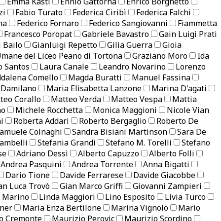
Emma Kastl
Ennio Gattorna
Enrico Borghetto
zi
Fabio Turato
Federica Ciribì
Federica Falchi
na
Federico Fornaro
Federico Sangiovanni
Fiammetta
Francesco Poropat
Gabriele Bavastro
Gain Luigi Prati
i Bailo
Gianluigi Repetto
Gilia Guerra
Gioia
 Umane del Liceo Peano di Tortona
Graziano Moro
Ida
o Santos
Laura Canale
Leandro Novarino
Lorenzo
dalena Comello
Magda Buratti
Manuel Fassina
 Damilano
Maria Elisabetta Lanzone
Marina D'agati
teo Corallo
Matteo Verda
Matteo Vespa
Mattia
no
Michele Rocchetta
Monica Maggioni
Nicole Vian
i
Roberta Addari
Roberto Bergaglio
Roberto De
amuele Colnaghi
Sandra Bisiani Martinson
Sara De
ambelli
Stefania Grandi
Stefano M. Torelli
Stefano
se
Adriano Dessì
Alberto Capuzzo
Alberto Folli
Andrea Pasquini
Andrea Torrente
Anna Bigatti
Dario Tione
Davide Ferrarese
Davide Giacobbe
an Luca Trovò
Gian Marco Griffi
Giovanni Zampieri
a Marino
Linda Maggiori
Lino Esposito
Livia Turco
dner
Maria Enza Bertilone
Marina Vignolo
Mario
o Cremonte
Maurizio Perovic
Maurizio Scordino