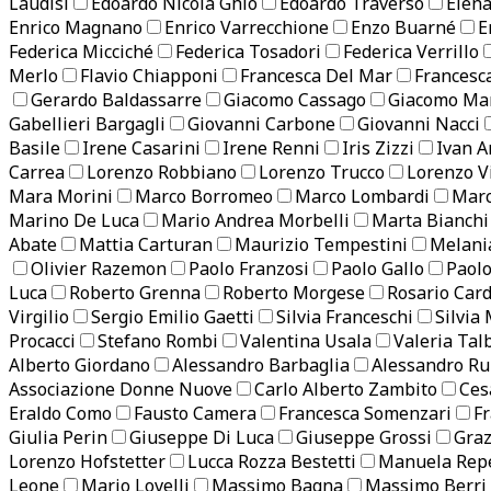
Laudisi
Edoardo Nicola Ghio
Edoardo Traverso
Elena
Enrico Magnano
Enrico Varrecchione
Enzo Buarné
E
Federica Micciché
Federica Tosadori
Federica Verrillo
Merlo
Flavio Chiapponi
Francesca Del Mar
Francesc
Gerardo Baldassarre
Giacomo Cassago
Giacomo Mar
Gabellieri Bargagli
Giovanni Carbone
Giovanni Nacci
Basile
Irene Casarini
Irene Renni
Iris Zizzi
Ivan A
Carrea
Lorenzo Robbiano
Lorenzo Trucco
Lorenzo V
Mara Morini
Marco Borromeo
Marco Lombardi
Marc
Marino De Luca
Mario Andrea Morbelli
Marta Bianchi
Abate
Mattia Carturan
Maurizio Tempestini
Melani
Olivier Razemon
Paolo Franzosi
Paolo Gallo
Paol
Luca
Roberto Grenna
Roberto Morgese
Rosario Card
Virgilio
Sergio Emilio Gaetti
Silvia Franceschi
Silvia
Procacci
Stefano Rombi
Valentina Usala
Valeria Tal
Alberto Giordano
Alessandro Barbaglia
Alessandro Ru
Associazione Donne Nuove
Carlo Alberto Zambito
Ces
Eraldo Como
Fausto Camera
Francesca Somenzari
Fr
Giulia Perin
Giuseppe Di Luca
Giuseppe Grossi
Graz
Lorenzo Hofstetter
Lucca Rozza Bestetti
Manuela Repe
Leone
Mario Lovelli
Massimo Bagna
Massimo Berri