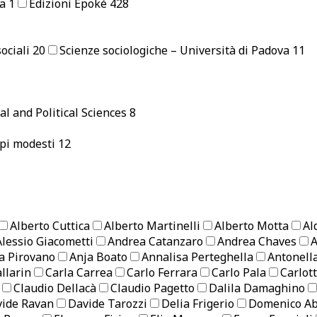
ia
1
Edizioni Epoké
428
sociali
20
Scienze sociologiche – Università di Padova
11
al and Political Sciences
8
pi modesti
12
Alberto Cuttica
Alberto Martinelli
Alberto Motta
Al
Alessio Giacometti
Andrea Catanzaro
Andrea Chaves
A
a Pirovano
Anja Boato
Annalisa Perteghella
Antonell
llarin
Carla Carrea
Carlo Ferrara
Carlo Pala
Carlot
Claudio Dellacà
Claudio Pagetto
Dalila Damaghino
ide Ravan
Davide Tarozzi
Delia Frigerio
Domenico Ab