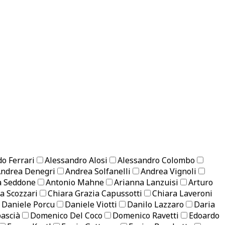
do Ferrari
Alessandro Alosi
Alessandro Colombo
ndrea Denegri
Andrea Solfanelli
Andrea Vignoli
a Seddone
Antonio Mahne
Arianna Lanzuisi
Arturo
ta Scozzari
Chiara Grazia Capussotti
Chiara Laveroni
Daniele Porcu
Daniele Viotti
Danilo Lazzaro
Daria
ascià
Domenico Del Coco
Domenico Ravetti
Edoardo