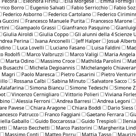
 Pecora
Eleonora Firinu
Elia Morgese
Emma Formigli
rrico Borro
Eugenio Salvati
Fabio Serricchio
Fabio Soz
Federico Asborno
Federico Cartolano
Federico Cirimin
a Guccini
Francesco Manuele Purita
Francesco Marone
tini
Giampaolo Grassi
Gianfranco Pasquino
Gianluig
Giulia Airoldi
Giulia Coppo
Gli alunni della 4 Scienze
ndrea Perina
Ivana Anconelli
Jeff Halper
Josuè Albert
idino
Luca Lovelli
Luciano Fasano
Luisa Faldini
Mad
o Rodolfi
Marco Valbruzzi
Marco Valigi
Maria Angela
Marta Odino
Massimo Croce
Mathilda Parolini
Mat
a Busacchi
Michela Degioannis
Michelangelo Chiavera
o Magri
Paolo Maresca
Pietro Casarini
Pietro Venturin
illo
Rossana Calbi
Sabina Minuto
Salvatore Sacco
S
 Malafarina
Simona Biancu
Simone Tedeschi
Simone Z
bot
Vincenzo Cernigliaro
Vittorio Polieri
Viviana Forle
bino
Alessia Ferroni
Andrea Barresi
Andrea Legoni
are Pavese
Chiara Aragone
Chiara Boddi
Dario Siess
ancesco Patrucco
Franco Faggiani
Gaetano Ferrara
Gi
iella Gaballo
Guido Boccarossa
Guido Trespioli
Ileni
tti
Marco Becchetti
Marco Pastorini
Margherita Lin
Massimo Conti
Matteo Porru
Mattia Tasso
Maurizi