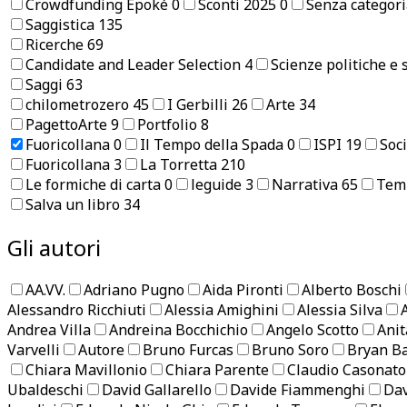
Crowdfunding Epoké
0
Sconti 2025
0
Senza categor
Saggistica
135
Ricerche
69
Candidate and Leader Selection
4
Scienze politiche e 
Saggi
63
chilometrozero
45
I Gerbilli
26
Arte
34
PagettoArte
9
Portfolio
8
Fuoricollana
0
Il Tempo della Spada
0
ISPI
19
Soci
Fuoricollana
3
La Torretta
210
Le formiche di carta
0
leguide
3
Narrativa
65
Tem
Salva un libro
34
Gli autori
AA.VV.
Adriano Pugno
Aida Pironti
Alberto Boschi
Alessandro Ricchiuti
Alessia Amighini
Alessia Silva
Andrea Villa
Andreina Bocchichio
Angelo Scotto
Anit
Varvelli
Autore
Bruno Furcas
Bruno Soro
Bryan Ba
Chiara Mavillonio
Chiara Parente
Claudio Casonato
Ubaldeschi
David Gallarello
Davide Fiammenghi
Dav