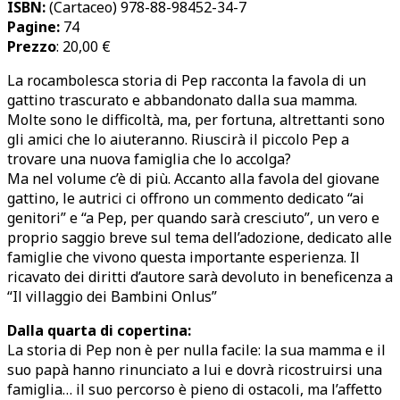
ISBN:
(Cartaceo) 978-88-98452-34-7
Pagine:
74
Prezzo
: 20,00 €
La rocambolesca storia di Pep racconta la favola di un
gattino trascurato e abbandonato dalla sua mamma.
Molte sono le difficoltà, ma, per fortuna, altrettanti sono
gli amici che lo aiuteranno. Riuscirà il piccolo Pep a
trovare una nuova famiglia che lo accolga?
Ma nel volume c’è di più. Accanto alla favola del giovane
gattino, le autrici ci offrono un commento dedicato “ai
genitori” e “a Pep, per quando sarà cresciuto”, un vero e
proprio saggio breve sul tema dell’adozione, dedicato alle
famiglie che vivono questa importante esperienza. Il
ricavato dei diritti d’autore sarà devoluto in beneficenza a
“Il villaggio dei Bambini Onlus”
Dalla quarta di copertina:
La storia di Pep non è per nulla facile: la sua mamma e il
suo papà hanno rinunciato a lui e dovrà ricostruirsi una
famiglia… il suo percorso è pieno di ostacoli, ma l’affetto