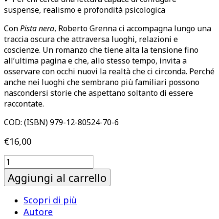
suspense, realismo e profondità psicologica
Con
Pista nera
, Roberto Grenna ci accompagna lungo una
traccia oscura che attraversa luoghi, relazioni e
coscienze. Un romanzo che tiene alta la tensione fino
all’ultima pagina e che, allo stesso tempo, invita a
osservare con occhi nuovi la realtà che ci circonda. Perché
anche nei luoghi che sembrano più familiari possono
nascondersi storie che aspettano soltanto di essere
raccontate.
COD:
(ISBN) 979-12-80524-70-6
€
16,00
Pista
nera
Aggiungi al carrello
quantità
Scopri di più
Autore