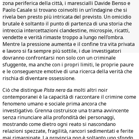
zona periferica della città, i marescialli Davide Benso e
Paolo Casale si trovano coinvolti in un’indagine che si
rivela ben presto più intricata del previsto. Un omicidio
brutale è soltanto il punto di partenza di una storia che
intreccia intercettazioni clandestine, microspie, ricatti,
vendette e verità rimaste troppo a lungo nell’ombra.
Mentre la pressione aumenta e il confine tra vita privata
e lavoro si fa sempre più sottile, i due investigatori
dovranno confrontarsi non solo con un criminale
sfuggente, ma anche con i propri limiti, le proprie paure
e le conseguenze emotive di una ricerca della verità che
rischia di diventare ossessione.
Ciò che distingue
Pista nera
da molti altri noir
contemporanei è la capacità di raccontare il crimine come
fenomeno umano e sociale prima ancora che
investigativo. Grenna costruisce una trama avvincente
senza rinunciare alla profondità dei personaggi,
mostrando come dietro ogni reato si nascondano
relazioni spezzate, fragilità, rancori sedimentati e ferite
mai rimarginate. La provincia non è soltanto uno sfondo,