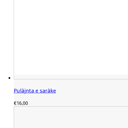
Pulàjnta e saràke
€
16,00