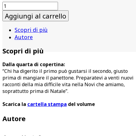
Vacanze
di
Aggiungi al carrello
Natale
a
Scopri di più
Novi
Autore
Ligure
quantità
Scopri di più
Dalla quarta di copertina:
“Chi ha digerito il primo può gustarsi il secondo, giusto
prima di mangiare il panettone. Preparatevi a venti nuovi
racconti della mia difficile vita nella Novi che amiamo,
soprattutto prima di Natale”.
Scarica la
cartella stampa
del volume
Autore