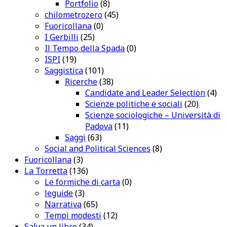
Portfolio
(8)
chilometrozero
(45)
Fuoricollana
(0)
I Gerbilli
(25)
Il Tempo della Spada
(0)
ISPI
(19)
Saggistica
(101)
Ricerche
(38)
Candidate and Leader Selection
(4)
Scienze politiche e sociali
(20)
Scienze sociologiche – Università di
Padova
(11)
Saggi
(63)
Social and Political Sciences
(8)
Fuoricollana
(3)
La Torretta
(136)
Le formiche di carta
(0)
leguide
(3)
Narrativa
(65)
Tempi modesti
(12)
Salva un libro
(34)