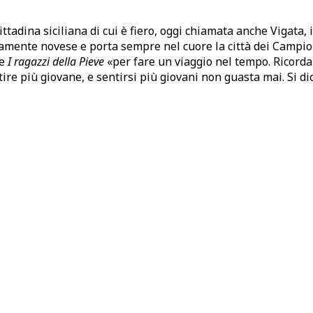
tadina siciliana di cui è fiero, oggi chiamata anche Vigata, i
osamente novese e porta sempre nel cuore la città dei Camp
re
I ragazzi della Pieve
«per fare un viaggio nel tempo. Ricordare
ire più giovane, e sentirsi più giovani non guasta mai. Si dic
Monello
€
15,00