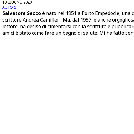
10 GIUGNO 2020
AUTORI
Salvatore Sacco
è nato nel 1951 a Porto Empedocle, una cit
scrittore Andrea Camilleri. Ma, dal 1957, è anche orgogli
lettore, ha deciso di cimentarsi con la scrittura e pubblica
amici è stato come fare un bagno di salute. Mi ha fatto sent
Anime perdute
€
15,00
I ragazzi della Pieve
€
15,00