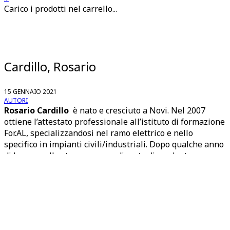
Carico i prodotti nel carrello...
Cardillo, Rosario
15 GENNAIO 2021
AUTORI
Rosario Cardillo
è nato e cresciuto a Novi. Nel 2007
ottiene l’attestato professionale all’istituto di formazione
For.AL, specializzandosi nel ramo elettrico e nello
specifico in impianti civili/industriali. Dopo qualche anno
di lavoro nello stesso campo, diventa dipendente
comunale a Novi nel ruolo di elettricista. Le sue passioni
sono la musica e la fotografia. Ha iniziato a scattare le
prime foto nel 2016 proprio tra le vie della nostra città,
pensando da subito a un progetto che mostrasse come è
cambiato il volto di Novi nel tempo.